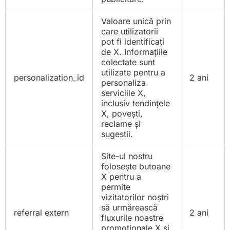
Valoare unică prin
care utilizatorii
pot fi identificați
de X. Informațiile
colectate sunt
utilizate pentru a
personalization_id
2 ani
personaliza
serviciile X,
inclusiv tendințele
X, povești,
reclame și
sugestii.
Site-ul nostru
folosește butoane
X pentru a
permite
vizitatorilor noștri
să urmărească
referral extern
2 ani
fluxurile noastre
promoționale X și,