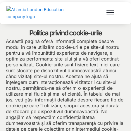
Sari
la
conținut
Politica privind cookie-urile
Această pagină oferă informații complete despre
modul în care utilizăm cookie-urile pe site-ul nostru
pentru a vă îmbunătăți experiența de navigare, a
optimiza performanța site-ului și a vă oferi conținut
personalizat. Cookie-urile sunt fișiere text mici care
sunt stocate pe dispozitivul dumneavoastră atunci
când vizitați site-ul nostru. Acestea ne ajută să
înțelegem cum interacționează vizitatorii cu site-ul
nostru, permițându-ne să oferim o experiență de
utilizare mai fluidă și mai eficientă. În tabelul de mai
jos, veți găsi informații detaliate despre fiecare tip de
cookie pe care îl utilizăm, scopul acestora și durata
de stocare pe dispozitivul dumneavoastră. Ne
angajăm să respectăm confidențialitatea
dumneavoastră și să oferim transparență cu privire la
datele pe care le colectăm prin intermediul cookie-