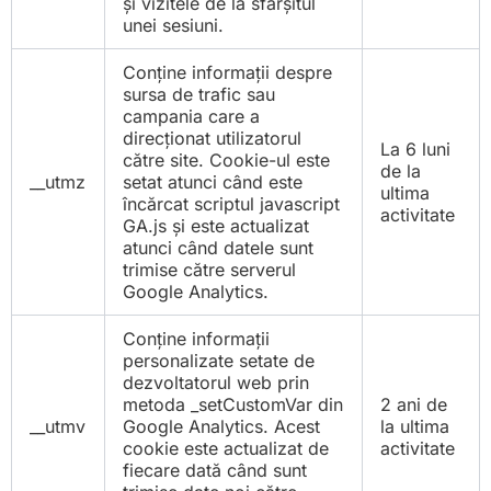
și vizitele de la sfârșitul
unei sesiuni.
Conține informații despre
sursa de trafic sau
campania care a
direcționat utilizatorul
La 6 luni
către site. Cookie-ul este
de la
__utmz
setat atunci când este
ultima
încărcat scriptul javascript
activitate
GA.js și este actualizat
atunci când datele sunt
trimise către serverul
Google Analytics.
Conține informații
personalizate setate de
dezvoltatorul web prin
metoda _setCustomVar din
2 ani de
__utmv
Google Analytics. Acest
la ultima
cookie este actualizat de
activitate
fiecare dată când sunt